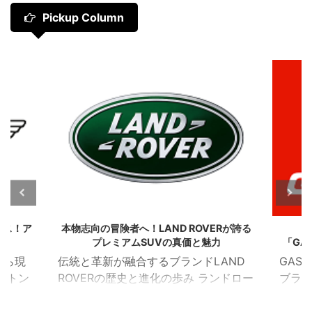
Pickup Column
ンス！ア
本物志向の冒険者へ！LAND ROVERが誇る
プレミアムSUVの真価と魅力
「GA
から現
伝統と革新が融合するブランドLAND
GAS
ストン
ROVERの歴史と進化の歩み ランドロー
ブラ
ネル・
バー（LAND ROVER）は、1948年に
GAS
ォード
イギリスで誕生した老舗の自動車ブラ
イン