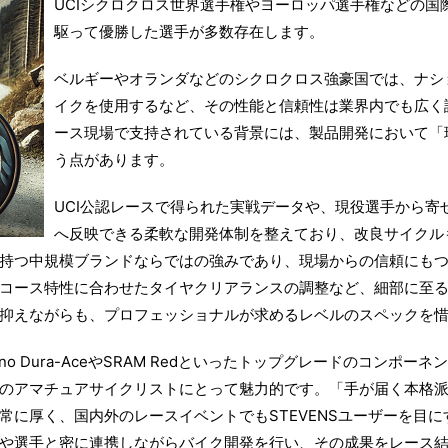
UCIシクロクロス世界選手権やヨーロッパ選手権などの国際
駆って優勝した選手が多数存在します。
ベルギーやオランダなどのシクロクロス強豪国では、ナショ
イクを使用するなど、その性能と信頼性は業界内でも広く
ース現場で支持されている背景には、製品開発において「
う点があります。
UCI公認レースで得られた実戦データや、現役選手から寄
へ反映できる柔軟な開発体制を整えており、改良サイクル
持つ中規模ブランドならではの強みであり、現場からの信頼にも
コース特性に合わせたタイヤクリアランスの調整など、細部に至
抑えながらも、プロフェッショナルが求めるレベルのスペックを
no Dura-AceやSRAM Redといったトップグレードのコンポ
のアマチュアサイクリストにとって魅力的です。「手が届く本格
常に厚く、国内外のレースイベントでもSTEVENSユーザーを目
や選手と密に連携しながらバイク開発を行い、その成果をレース