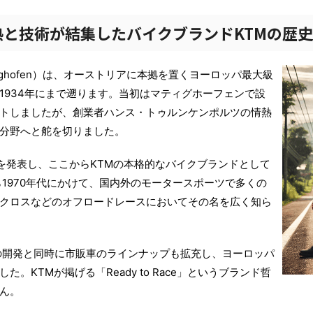
熱と技術が結集したバイクブランドKTMの歴
lz Mattighofen）は、オーストリアに本拠を置くヨーロッパ最大級
1934年にまで遡ります。当初はマティグホーフェンで設
トしましたが、創業者ハンス・トゥルンケンポルツの情熱
分野へと舵を切りました。
0」を発表し、ここからKTMの本格的なバイクブランドとして
ら1970年代にかけて、国内外のモータースポーツで多くの
クロスなどのオフロードレースにおいてその名を広く知ら
ンの開発と同時に市販車のラインナップも拡充し、ヨーロッパ
。KTMが掲げる「Ready to Race」というブランド哲
ん。