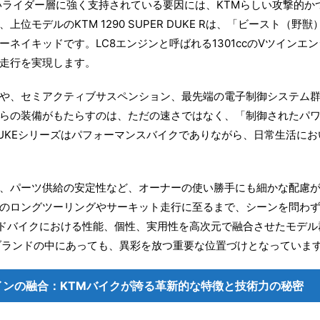
若いライダー層に強く支持されている要因には、KTMらしい攻撃的
位モデルのKTM 1290 SUPER DUKE Rは、「ビースト（
ネイキッドです。LC8エンジンと呼ばれる1301ccのVツインエ
走行を実現します。
や、セミアクティブサスペンション、最先端の電子制御システム
らの装備がもたらすのは、ただの速さではなく、「制御されたパ
UKEシリーズはパフォーマンスバイクでありながら、日常生活に
、パーツ供給の安定性など、オーナーの使い勝手にも細かな配慮
のロングツーリングやサーキット走行に至るまで、シーンを問わ
ードバイクにおける性能、個性、実用性を高次元で融合させたモデ
ブランドの中にあっても、異彩を放つ重要な位置づけとなっていま
インの融合：KTMバイクが誇る革新的な特徴と技術力の秘密