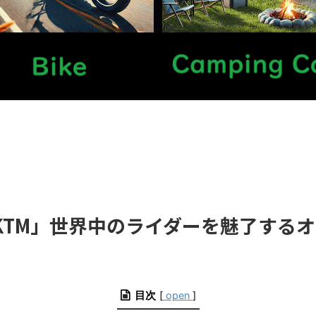
KTM」世界中のライダーを魅了する
目次
[
open
]