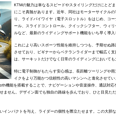
KTMの魅力は単なるスピードやスタイリングだけにとど
にこそ真髄があります。近年、同社はモーターサイクルの
り、ライドバイワイヤ（電子スロットル）をはじめ、コー
ール、スライドコントロール、クイックシフター、ウィリ
ルなど、最新のライディングサポート機能をいち早く導入
これにより高いスポーツ性能を維持しつつも、予期せぬ路
させており、ビギナーからベテランライダーまで幅広く支
は、サーキットだけでなく日常のライディングにおいても
特に電子制御がもたらす安心感は、長距離ツーリングや雨
イクをより万能かつ信頼性の高いマシンへと進化させてい
etooth機能を搭載することで、ナビゲーションや音楽操作、通話
せません。デザイン面でも独自の路線を歩んでおり、ひと目見ただ
いインパクトを与え、ライダーの個性を際立たせます。この大胆