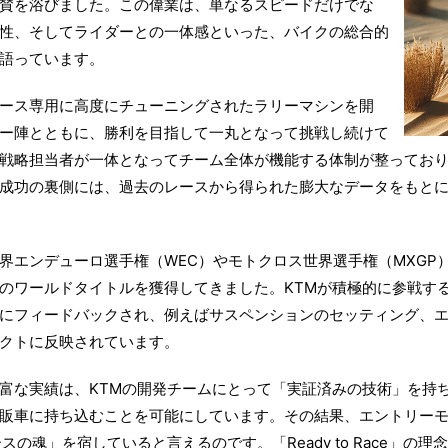
賛を浴びました。この偉業は、単なるスピードだけでな
性、そしてライダーとの一体感といった、バイクの総合的
語っています。
ース専用に高度にチューニングされたラリーマシンを開
ー陣とともに、勝利を目指して一丸となって挑戦し続けて
戦略担当者が一体となってチーム全体が機能する体制が整っており
成功の裏側には、過去のレースから得られた膨大なデータをもと
界エンデューロ選手権（WEC）やモトクロス世界選手権（MXGP
のワールドタイトルを獲得してきました。KTMが積極的に参戦す
にフィードバックされ、例えばサスペンションのセッティング、
クトに反映されています。
富な実績は、KTMの開発チームにとって「実証済みの技術」を持
販車に持ち込むことを可能にしています。その結果、エントリー
スの魂」を宿していると言えるのです。「Ready to Race」の