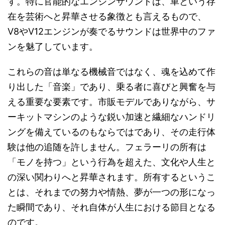
す。特に官能的なエンジンサウンドは、車という存
在を芸術へと昇華させる象徴とも言えるもので、
V8やV12エンジンが奏でるサウンドは世界中のファ
ンを魅了しています。
これらの音は単なる機械音ではなく、魂を込めて作
り出した「音楽」であり、乗る者に喜びと興奮を与
える重要な要素です。市販モデルでありながら、サ
ーキットマシンのような鋭い加速と繊細なハンドリ
ングを備えているのもならではであり、その走行体
験は他の追随を許しません。フェラーリの所有は
「モノを持つ」という行為を超えた、文化や人生と
の深い関わりへと昇華されます。所有するというこ
とは、それまでの努力や情熱、夢が一つの形になっ
た瞬間であり、それ自体が人生における節目となる
のです。