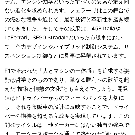
テム、エンジン効率といったすべての要素が絶え間
ない進化を求められます。フェラーリはこの舞台で
の熾烈な競争を通じて、最新技術と革新性を磨き続
けてきました。そしてその成果は、458 Italiaや
LaFerrari、SF90 Stradaleといった市販車におい
て、空力デザインやハイブリッド制御システム、サ
スペンション制御などに見事に昇華されています。
F1で培われた「人とマシンの一体感」を追求する姿
勢は哲学そのものであり、単なる勝利への欲望を超
えた“技術と情熱の文化”とも言えるでしょう。開発
陣はF1ドライバーからのフィードバックを大切に
し、それを市販車の設計に反映することで、ドライ
バーの期待を超える完成度を実現しています。この
開発サイクルは、他メーカーにはない独自の強みで
す。モータースポーツを通じて築かれた“勝つため