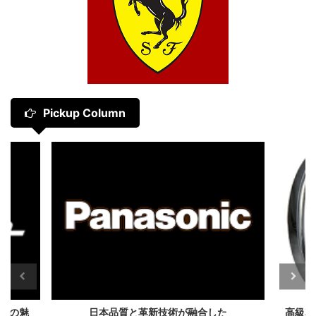
Pickup Column
A」の魅
日本品質と革新技術が融合した
高級車