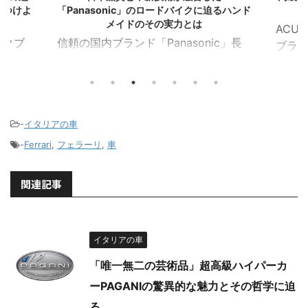
見つけよ
「Panasonic」のロードバイクに迫るハンド
メイドのその実力とは
ACU
イクブ
信頼の国内ブランド「Panasonic」長
ブラン
MAは
年培ってきた技術力で生み出す本格派
ブラン
ンドと
ロードバイク パナソニックといえば、
198
され、
家電製品や電子機器の分野で確固たる
た。
誕生の
地位を築いている日本を代表する大手
品質
-
イタリアの車
くり技
メーカーですが、その卓越した技術力
高級
理解が
はスポーツバイクの世界にも余すとこ
ホン
-
Ferrari
,
フェラーリ
,
車
愛好者
ろなく反映されています。特にロード
での
。 特
バイクの製造においては、1980年代か
めに、
関連記事
カーボ
らスタートした独自の開発路線を貫
れに
速性や
き、国内生産へのこだわりとハンドメ
ちな
いま
イド技術の融合によって、信頼性の高
する
先端技
い製品づくりを継続しています。
イタリアの車
実現し
フレー
Panasonicのロードバイクは、競技志
メリカ市
「唯一無二の芸術品」超高級ハイパーカ
向のハイエンドモ ...
ーPAGANIの驚異的な魅力とその哲学に迫
る