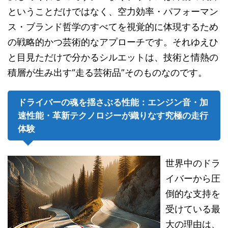
ということだけではなく、空力効率・パフォーマン
ス・ブランド哲学のすべてを視覚的に体現するため
の戦略的かつ芸術的なアプローチです。それゆえひ
と目見ただけで分かるシルエットは、技術と情熱の
積層が生み出す“走る芸術品”そのものなのです。
ドライバーの魂を揺さぶる性能：エンジン音・加
速性能・革新テクノロジーが織りなす究極の走行
体験
世界中のドラ
イバーから圧
倒的な支持を
受けている最
大の理由は、