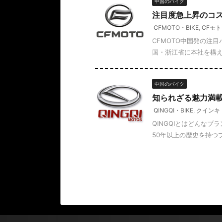
中国のバイク
注目度急上昇のコス
CFMOTO・BIKE
,
CFモ
CFMOTO中国発の注
国・浙江省に本社を構える
中国のバイク
知られざる魅力満載
QINGQI・BIKE
,
クインキ
QINGQIとはどんな
50年以上の歴史を持つブ