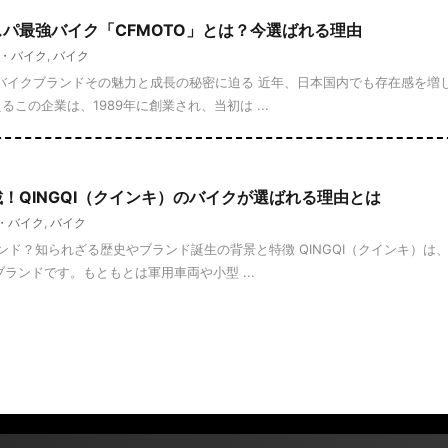
パ最強バイク「CFMOTO」とは？今選ばれる理由
ト・バイク
,
バイク
目バイクブランドその魅力と成長の秘密に迫る 近年、日本国内でも存在感を増し
この企業は、1989年に創業され、当初は ...
！QINGQI（クインキ）のバイクが選ばれる理由とは
・バイク
,
バイク
ブランド？知られざる歴史やブランド誕生の背景と特徴 QINGQI（クインキ）
ランドです。もともとは軍用車両や小型 ...